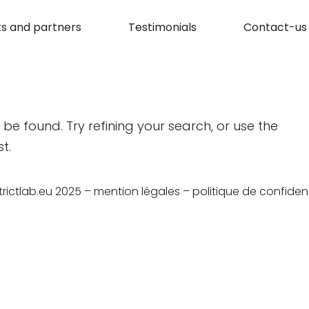
ts and partners
Testimonials
Contact-us
e found. Try refining your search, or use the
t.
trictlab.eu 2025 –
mention légales
– politique de confident